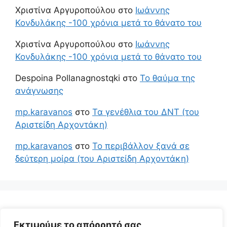
Χριστίνα Αργυροπούλου
στο
Ιωάννης
Κονδυλάκης -100 χρόνια μετά το θάνατο του
Χριστίνα Αργυροπούλου
στο
Ιωάννης
Κονδυλάκης -100 χρόνια μετά το θάνατο του
Despoina Pollanagnostqki
στο
Το θαύμα της
ανάγνωσης
mp.karavanos
στο
Τα γενέθλια του ΔΝΤ (του
Αριστείδη Αρχοντάκη)
mp.karavanos
στο
Το περιβάλλον ξανά σε
δεύτερη μοίρα (του Αριστείδη Αρχοντάκη)
Εκτιμούμε το απόρρητό σας