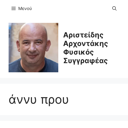
Μετάβαση
Μενού
σε
περιεχόμενο
Αριστείδης
Αρχοντάκης
Φυσικός
Συγγραφέας
άννυ πρου