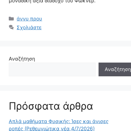
μοναδική άξια διάδοχο του Φώκνερ.
Κατηγορίες
άννυ πρου
Σχολιάστε
Αναζήτηση
Αναζήτηση
Πρόσφατα άρθρα
Απλά μαθήματα Φυσικής: Ίσες και άνισες
ροπές (Ρεθεμνιώτικα νέα 4/7/2026)