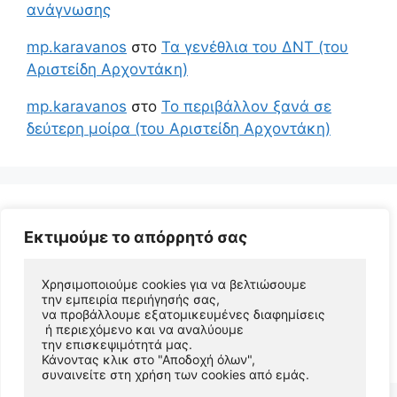
ανάγνωσης
mp.karavanos
στο
Τα γενέθλια του ΔΝΤ (του
Αριστείδη Αρχοντάκη)
mp.karavanos
στο
Το περιβάλλον ξανά σε
δεύτερη μοίρα (του Αριστείδη Αρχοντάκη)
Εκτιμούμε το απόρρητό σας
Χρησιμοποιούμε cookies για να βελτιώσουμε 
την εμπειρία περιήγησής σας, 
να προβάλλουμε εξατομικευμένες διαφημίσεις
 ή περιεχόμενο και να αναλύουμε 
© 2026 Αριστείδης Αρχοντάκης Φυσικός Συγγραφέας
την επισκεψιμότητά μας. 
• Φτιαγμένο με
GeneratePress
Κάνοντας κλικ στο "Αποδοχή όλων", 
συναινείτε στη χρήση των cookies από εμάς.