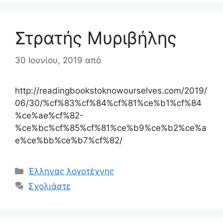
Στρατής Μυριβήλης
30 Ιουνίου, 2019
από
http://readingbookstoknowourselves.com/2019/
06/30/%cf%83%cf%84%cf%81%ce%b1%cf%84
%ce%ae%cf%82-
%ce%bc%cf%85%cf%81%ce%b9%ce%b2%ce%a
e%ce%bb%ce%b7%cf%82/
Κατηγορίες
Έλληνας λογοτέχνης
Σχολιάστε