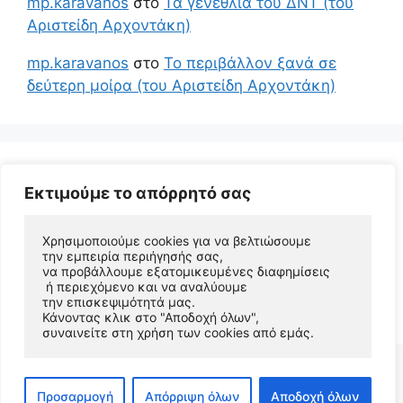
mp.karavanos
στο
Τα γενέθλια του ΔΝΤ (του
Αριστείδη Αρχοντάκη)
mp.karavanos
στο
Το περιβάλλον ξανά σε
δεύτερη μοίρα (του Αριστείδη Αρχοντάκη)
Εκτιμούμε το απόρρητό σας
Χρησιμοποιούμε cookies για να βελτιώσουμε 
την εμπειρία περιήγησής σας, 
να προβάλλουμε εξατομικευμένες διαφημίσεις
 ή περιεχόμενο και να αναλύουμε 
© 2026 Αριστείδης Αρχοντάκης Φυσικός Συγγραφέας
την επισκεψιμότητά μας. 
• Φτιαγμένο με
GeneratePress
Κάνοντας κλικ στο "Αποδοχή όλων", 
συναινείτε στη χρήση των cookies από εμάς.
Προσαρμογή
Απόρριψη όλων
Αποδοχή όλων