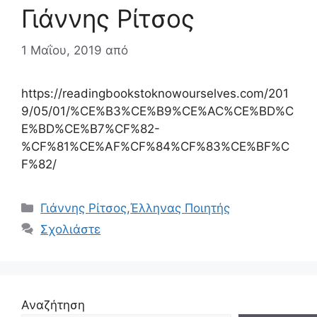
Γιάννης Ρίτσος
1 Μαΐου, 2019
από
https://readingbookstoknowourselves.com/201
9/05/01/%CE%B3%CE%B9%CE%AC%CE%BD%C
E%BD%CE%B7%CF%82-
%CF%81%CE%AF%CF%84%CF%83%CE%BF%C
F%82/
Κατηγορίες
Γιάννης Ρίτσος
,
Έλληνας Ποιητής
Σχολιάστε
Αναζήτηση