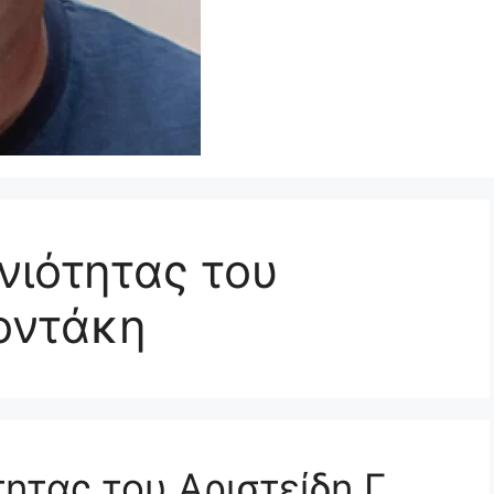
νιότητας του
χοντάκη
ητας του Αριστείδη Γ.