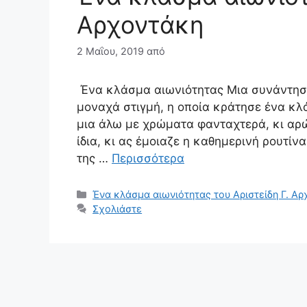
Αρχοντάκη
2 Μαΐου, 2019
από
Ένα κλάσμα αιωνιότητας Μια συνάντηση
μοναχά στιγμή, η οποία κράτησε ένα κλ
μια άλω με χρώματα φανταχτερά, κι αρώ
ίδια, κι ας έμοιαζε η καθημερινή ρουτί
της …
Περισσότερα
Κατηγορίες
Ένα κλάσμα αιωνιότητας του Αριστείδη Γ. Α
Σχολιάστε