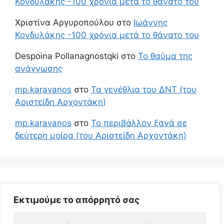
Κονδυλάκης -100 χρόνια μετά το θάνατο του
Χριστίνα Αργυροπούλου
στο
Ιωάννης
Κονδυλάκης -100 χρόνια μετά το θάνατο του
Despoina Pollanagnostqki
στο
Το θαύμα της
ανάγνωσης
mp.karavanos
στο
Τα γενέθλια του ΔΝΤ (του
Αριστείδη Αρχοντάκη)
mp.karavanos
στο
Το περιβάλλον ξανά σε
δεύτερη μοίρα (του Αριστείδη Αρχοντάκη)
Εκτιμούμε το απόρρητό σας