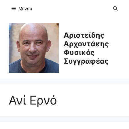
Μετάβαση
Μενού
σε
περιεχόμενο
Αριστείδης
Αρχοντάκης
Φυσικός
Συγγραφέας
Ανί Ερνό