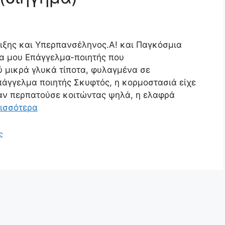
ιξης και Υπερπανσέληνος.Α! και Παγκόσμια
α μου Επάγγελμα-ποιητής που
ύ μικρά γλυκά τίποτα, φυλαγμένα σε
πάγγελμα ποιητής Σκυφτός, η κορμοστασιά είχε
ι αν περπατούσε κοιτώντας ψηλά, η ελαφρά
ισσότερα
ς