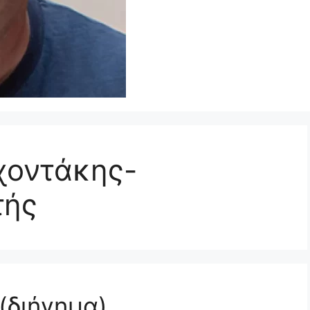
ρχοντάκης-
τής
(διήγημα)