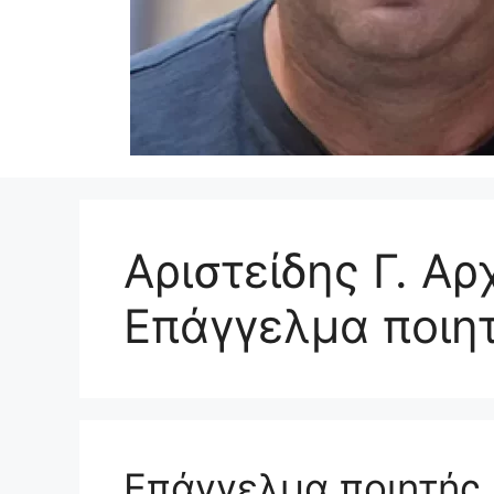
Αριστείδης Γ. Α
Επάγγελμα ποιη
Επάγγελμα ποιητής 