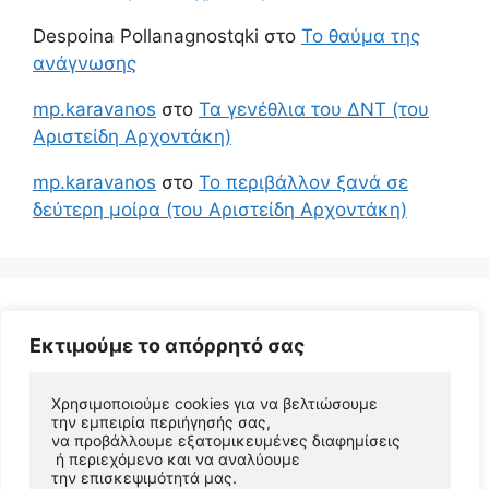
Despoina Pollanagnostqki
στο
Το θαύμα της
ανάγνωσης
mp.karavanos
στο
Τα γενέθλια του ΔΝΤ (του
Αριστείδη Αρχοντάκη)
mp.karavanos
στο
Το περιβάλλον ξανά σε
δεύτερη μοίρα (του Αριστείδη Αρχοντάκη)
Εκτιμούμε το απόρρητό σας
Χρησιμοποιούμε cookies για να βελτιώσουμε 
την εμπειρία περιήγησής σας, 
να προβάλλουμε εξατομικευμένες διαφημίσεις
 ή περιεχόμενο και να αναλύουμε 
© 2026 Αριστείδης Αρχοντάκης Φυσικός Συγγραφέας
την επισκεψιμότητά μας. 
• Φτιαγμένο με
GeneratePress