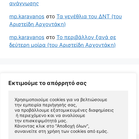
ανάγνωσης
mp.karavanos
στο
Τα γενέθλια του ΔΝΤ (του
Αριστείδη Αρχοντάκη)
mp.karavanos
στο
Το περιβάλλον ξανά σε
δεύτερη μοίρα (του Αριστείδη Αρχοντάκη)
Εκτιμούμε το απόρρητό σας
Χρησιμοποιούμε cookies για να βελτιώσουμε 
την εμπειρία περιήγησής σας, 
να προβάλλουμε εξατομικευμένες διαφημίσεις
 ή περιεχόμενο και να αναλύουμε 
© 2026 Αριστείδης Αρχοντάκης Φυσικός Συγγραφέας
την επισκεψιμότητά μας. 
• Φτιαγμένο με
GeneratePress
Κάνοντας κλικ στο "Αποδοχή όλων", 
συναινείτε στη χρήση των cookies από εμάς.