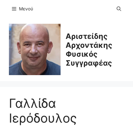
Μετάβαση
Μενού
σε
περιεχόμενο
Αριστείδης
Αρχοντάκης
Φυσικός
Συγγραφέας
Γαλλίδα
Ιερόδουλος