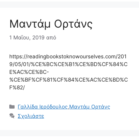
Μαντάμ Ορτάνς
1 Μαΐου, 2019
από
https://readingbookstoknowourselves.com/201
9/05/01/%CE%BC%CE%B1%CE%BD%CF%84%C
E%AC%CE%BC-
%CE%BF%CF%81%CF%84%CE%AC%CE%BD%C
F%82/
Κατηγορίες
Γαλλίδα Ιερόδουλος
,
Μαντάμ Ορτάνς
Σχολιάστε