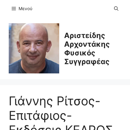
Μετάβαση
Μενού
σε
περιεχόμενο
Αριστείδης
Αρχοντάκης
Φυσικός
Συγγραφέας
Γιάννης Ρίτσος-
Επιτάφιος-
Εκδόσεις ΚΕΔΡΟΣ