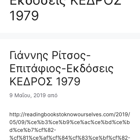
1979
Γιάννης Ρίτσος-
Επιτάφιος-Εκδόσεις
ΚΕΔΡΟΣ 1979
9 Μαΐου, 2019
από
http://readingbookstoknowourselves.com/2019/
05/09/%ce%b3%ce%b9%ce%ac%ce%bd%ce%b
d%ce%b7%cf%82-
%cf%81%ce%af%cf%84%cf%83%ce%bf%cf%82-