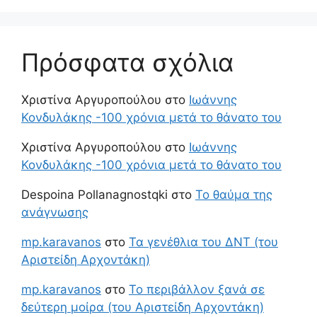
Πρόσφατα σχόλια
Χριστίνα Αργυροπούλου
στο
Ιωάννης
Κονδυλάκης -100 χρόνια μετά το θάνατο του
Χριστίνα Αργυροπούλου
στο
Ιωάννης
Κονδυλάκης -100 χρόνια μετά το θάνατο του
Despoina Pollanagnostqki
στο
Το θαύμα της
ανάγνωσης
mp.karavanos
στο
Τα γενέθλια του ΔΝΤ (του
Αριστείδη Αρχοντάκη)
mp.karavanos
στο
Το περιβάλλον ξανά σε
δεύτερη μοίρα (του Αριστείδη Αρχοντάκη)