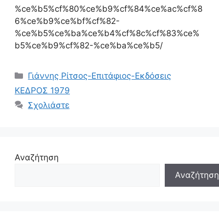
%ce%b5%cf%80%ce%b9%cf%84%ce%ac%cf%8
6%ce%b9%ce%bf%cf%82-
%ce%b5%ce%ba%ce%b4%cf%8c%cf%83%ce%
b5%ce%b9%cf%82-%ce%ba%ce%b5/
Κατηγορίες
Γιάννης Ρίτσος-Επιτάφιος-Εκδόσεις
ΚΕΔΡΟΣ 1979
Σχολιάστε
Αναζήτηση
Αναζήτηση