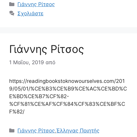
Κατηγορίες
Γιάννης Ρίτσος
Σχολιάστε
Γιάννης Ρίτσος
1 Μαΐου, 2019
από
https://readingbookstoknowourselves.com/201
9/05/01/%CE%B3%CE%B9%CE%AC%CE%BD%C
E%BD%CE%B7%CF%82-
%CF%81%CE%AF%CF%84%CF%83%CE%BF%C
F%82/
Κατηγορίες
Γιάννης Ρίτσος
,
Έλληνας Ποιητής