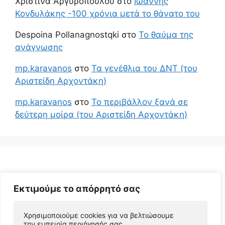
Χριστίνα Αργυροπούλου
στο
Ιωάννης
Κονδυλάκης -100 χρόνια μετά το θάνατο του
Despoina Pollanagnostqki
στο
Το θαύμα της
ανάγνωσης
mp.karavanos
στο
Τα γενέθλια του ΔΝΤ (του
Αριστείδη Αρχοντάκη)
mp.karavanos
στο
Το περιβάλλον ξανά σε
δεύτερη μοίρα (του Αριστείδη Αρχοντάκη)
Εκτιμούμε το απόρρητό σας
Χρησιμοποιούμε cookies για να βελτιώσουμε 
την εμπειρία περιήγησής σας, 