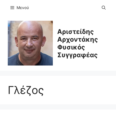
Μετάβαση
Μενού
σε
περιεχόμενο
Αριστείδης
Αρχοντάκης
Φυσικός
Συγγραφέας
Γλέζος