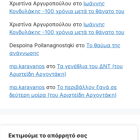
Χριστίνα Αργυροπούλου
στο
Ιωάννης
Κονδυλάκης -100 χρόνια μετά το θάνατο του
Χριστίνα Αργυροπούλου
στο
Ιωάννης
Κονδυλάκης -100 χρόνια μετά το θάνατο του
Despoina Pollanagnostqki
στο
Το θαύμα της
ανάγνωσης
mp.karavanos
στο
Τα γενέθλια του ΔΝΤ (του
Αριστείδη Αρχοντάκη)
mp.karavanos
στο
Το περιβάλλον ξανά σε
δεύτερη μοίρα (του Αριστείδη Αρχοντάκη)
Εκτιμούμε το απόρρητό σας