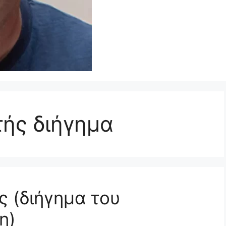
τής διήγημα
ς (διήγημα του
η)