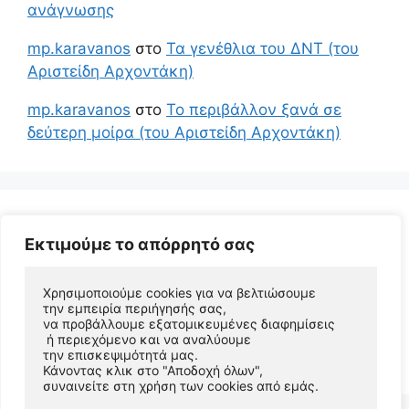
ανάγνωσης
mp.karavanos
στο
Τα γενέθλια του ΔΝΤ (του
Αριστείδη Αρχοντάκη)
mp.karavanos
στο
Το περιβάλλον ξανά σε
δεύτερη μοίρα (του Αριστείδη Αρχοντάκη)
Εκτιμούμε το απόρρητό σας
Χρησιμοποιούμε cookies για να βελτιώσουμε 
την εμπειρία περιήγησής σας, 
να προβάλλουμε εξατομικευμένες διαφημίσεις
 ή περιεχόμενο και να αναλύουμε 
© 2026 Αριστείδης Αρχοντάκης Φυσικός Συγγραφέας
την επισκεψιμότητά μας. 
• Φτιαγμένο με
GeneratePress
Κάνοντας κλικ στο "Αποδοχή όλων", 
συναινείτε στη χρήση των cookies από εμάς.