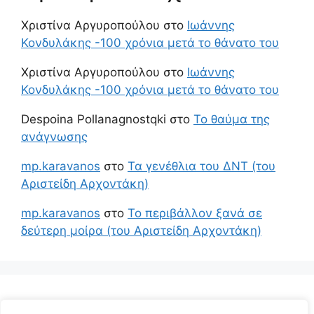
Χριστίνα Αργυροπούλου
στο
Ιωάννης
Κονδυλάκης -100 χρόνια μετά το θάνατο του
Χριστίνα Αργυροπούλου
στο
Ιωάννης
Κονδυλάκης -100 χρόνια μετά το θάνατο του
Despoina Pollanagnostqki
στο
Το θαύμα της
ανάγνωσης
mp.karavanos
στο
Τα γενέθλια του ΔΝΤ (του
Αριστείδη Αρχοντάκη)
mp.karavanos
στο
Το περιβάλλον ξανά σε
δεύτερη μοίρα (του Αριστείδη Αρχοντάκη)