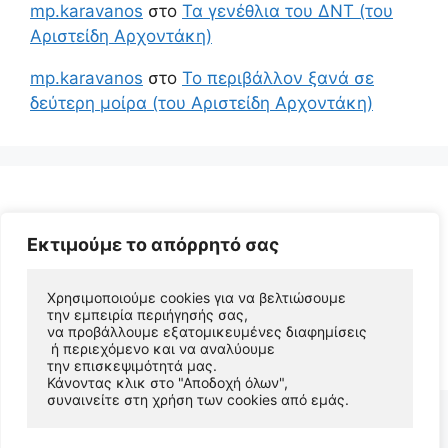
mp.karavanos
στο
Τα γενέθλια του ΔΝΤ (του
Αριστείδη Αρχοντάκη)
mp.karavanos
στο
Το περιβάλλον ξανά σε
δεύτερη μοίρα (του Αριστείδη Αρχοντάκη)
Εκτιμούμε το απόρρητό σας
Χρησιμοποιούμε cookies για να βελτιώσουμε 
την εμπειρία περιήγησής σας, 
να προβάλλουμε εξατομικευμένες διαφημίσεις
© 2026 Αριστείδης Αρχοντάκης Φυσικός Συγγραφέας
 ή περιεχόμενο και να αναλύουμε 
• Φτιαγμένο με
GeneratePress
την επισκεψιμότητά μας. 
Κάνοντας κλικ στο "Αποδοχή όλων", 
συναινείτε στη χρήση των cookies από εμάς.