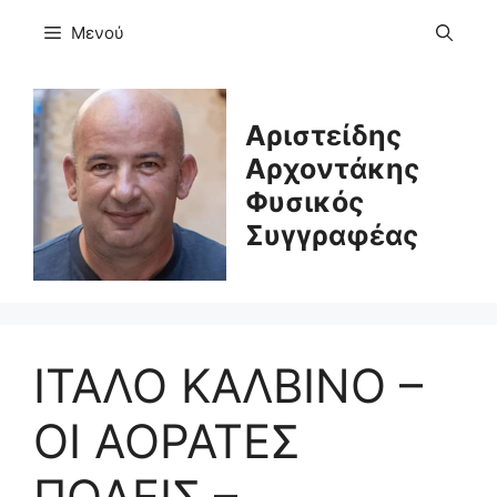
Μετάβαση
Μενού
σε
περιεχόμενο
Αριστείδης
Αρχοντάκης
Φυσικός
Συγγραφέας
ΙΤΑΛΟ ΚΑΛΒΙΝΟ –
ΟΙ ΑΟΡΑΤΕΣ
ΠΟΛΕΙΣ –