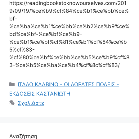
https://readingbookstoknowourselves.com/201
9/09/19/%ce%b9%cf%84%ce%b1%ce%bb%ce%
bf-
%ce%ba%ce%b1%ce%bb%ce%b2%ce%b9%ce%
bd%ce%bf-%ce%bf%ce%b9-
%ce%b1%ce%bf%cf%81%ce%b1%cf%84%ce%b
5%cf%83-
%cf%80%ce%bf%ce%bb%ce%b5%ce%b9%cf%8
3-%ce%b5%ce%ba%ce%b4%cf%8c%cf%83/
Κατηγορίες
ΙΤΑΛΟ ΚΑΛΒΙΝΟ - ΟΙ ΑΟΡΑΤΕΣ ΠΟΛΕΙΣ -
ΕΚΔΟΣΕΙΣ ΚΑΣΤΑΝΙΩΤΗ
Σχολιάστε
Αναζήτηση