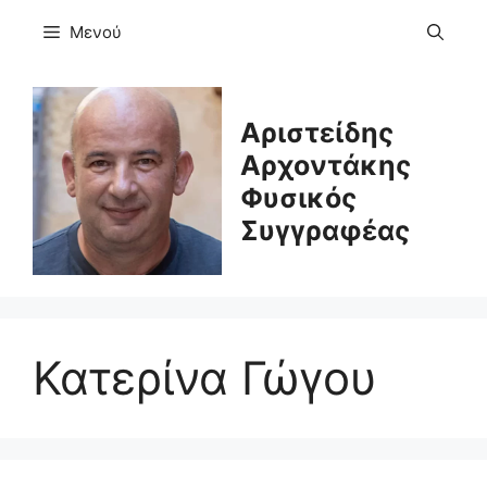
Μετάβαση
Μενού
σε
περιεχόμενο
Αριστείδης
Αρχοντάκης
Φυσικός
Συγγραφέας
Κατερίνα Γώγου