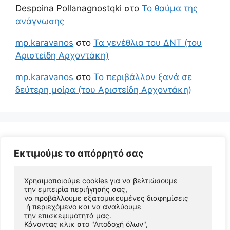
Despoina Pollanagnostqki
στο
Το θαύμα της
ανάγνωσης
mp.karavanos
στο
Τα γενέθλια του ΔΝΤ (του
Αριστείδη Αρχοντάκη)
mp.karavanos
στο
Το περιβάλλον ξανά σε
δεύτερη μοίρα (του Αριστείδη Αρχοντάκη)
Εκτιμούμε το απόρρητό σας
Χρησιμοποιούμε cookies για να βελτιώσουμε 
την εμπειρία περιήγησής σας, 
να προβάλλουμε εξατομικευμένες διαφημίσεις
 ή περιεχόμενο και να αναλύουμε 
© 2026 Αριστείδης Αρχοντάκης Φυσικός Συγγραφέας
την επισκεψιμότητά μας. 
• Φτιαγμένο με
GeneratePress
Κάνοντας κλικ στο "Αποδοχή όλων", 