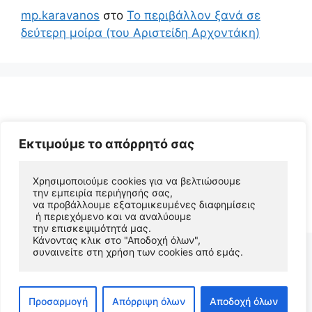
mp.karavanos
στο
Το περιβάλλον ξανά σε
δεύτερη μοίρα (του Αριστείδη Αρχοντάκη)
Εκτιμούμε το απόρρητό σας
Χρησιμοποιούμε cookies για να βελτιώσουμε 
την εμπειρία περιήγησής σας, 
© 2026 Αριστείδης Αρχοντάκης Φυσικός Συγγραφέας
να προβάλλουμε εξατομικευμένες διαφημίσεις
• Φτιαγμένο με
GeneratePress
 ή περιεχόμενο και να αναλύουμε 
την επισκεψιμότητά μας. 
Κάνοντας κλικ στο "Αποδοχή όλων", 
συναινείτε στη χρήση των cookies από εμάς.
Προσαρμογή
Απόρριψη όλων
Αποδοχή όλων