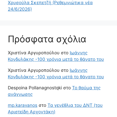
Χρυσούλα Σκεπετζή (Ρεθεμνιώτικα νέα
24/6/2026)
Πρόσφατα σχόλια
Χριστίνα Αργυροπούλου
στο
Ιωάννης
Κονδυλάκης -100 χρόνια μετά το θάνατο του
Χριστίνα Αργυροπούλου
στο
Ιωάννης
Κονδυλάκης -100 χρόνια μετά το θάνατο του
Despoina Pollanagnostqki
στο
Το θαύμα της
ανάγνωσης
mp.karavanos
στο
Τα γενέθλια του ΔΝΤ (του
Αριστείδη Αρχοντάκη)