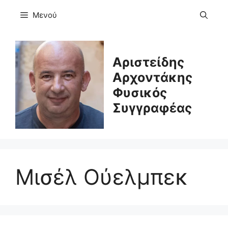
Μετάβαση
Μενού
σε
περιεχόμενο
Αριστείδης
Αρχοντάκης
Φυσικός
Συγγραφέας
Μισέλ Ούελμπεκ