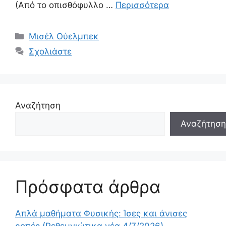
(Από το οπισθόφυλλο …
Περισσότερα
Κατηγορίες
Μισέλ Ούελμπεκ
Σχολιάστε
Αναζήτηση
Αναζήτηση
Πρόσφατα άρθρα
Απλά μαθήματα Φυσικής: Ίσες και άνισες
ροπές (Ρεθεμνιώτικα νέα 4/7/2026)