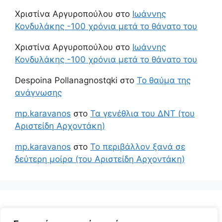
Χριστίνα Αργυροπούλου
στο
Ιωάννης
Κονδυλάκης -100 χρόνια μετά το θάνατο του
Χριστίνα Αργυροπούλου
στο
Ιωάννης
Κονδυλάκης -100 χρόνια μετά το θάνατο του
Despoina Pollanagnostqki
στο
Το θαύμα της
ανάγνωσης
mp.karavanos
στο
Τα γενέθλια του ΔΝΤ (του
Αριστείδη Αρχοντάκη)
mp.karavanos
στο
Το περιβάλλον ξανά σε
δεύτερη μοίρα (του Αριστείδη Αρχοντάκη)