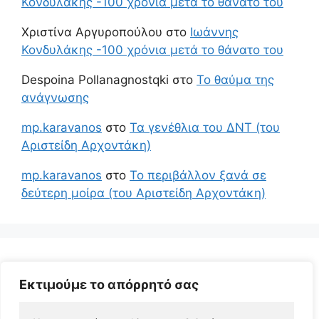
Κονδυλάκης -100 χρόνια μετά το θάνατο του
Χριστίνα Αργυροπούλου
στο
Ιωάννης
Κονδυλάκης -100 χρόνια μετά το θάνατο του
Despoina Pollanagnostqki
στο
Το θαύμα της
ανάγνωσης
mp.karavanos
στο
Τα γενέθλια του ΔΝΤ (του
Αριστείδη Αρχοντάκη)
mp.karavanos
στο
Το περιβάλλον ξανά σε
δεύτερη μοίρα (του Αριστείδη Αρχοντάκη)
Εκτιμούμε το απόρρητό σας