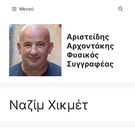
Μετάβαση
Μενού
σε
περιεχόμενο
Αριστείδης
Αρχοντάκης
Φυσικός
Συγγραφέας
Ναζίμ Χικμέτ