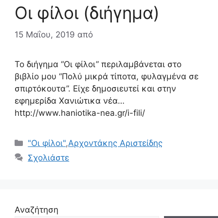
Οι φίλοι (διήγημα)
15 Μαΐου, 2019
από
Το διήγημα “Οι φίλοι” περιλαμβάνεται στο
βιβλίο μου “Πολύ μικρά τίποτα, φυλαγμένα σε
σπιρτόκουτα”. Είχε δημοσιευτεί και στην
εφημερίδα Χανιώτικα νέα…
http://www.haniotika-nea.gr/i-fili/
Κατηγορίες
"Οι φίλοι"
,
Αρχοντάκης Αριστείδης
Σχολιάστε
Αναζήτηση