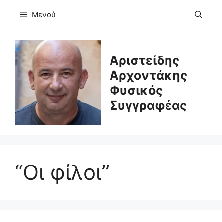
Μετάβαση
Μενού
σε
περιεχόμενο
Αριστείδης
Αρχοντάκης
Φυσικός
Συγγραφέας
“Οι φίλοι”