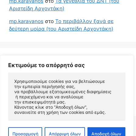
mp.karavanos
στο
Τα γενέθλια του ΔΝΤ (του
Αριστείδη Αρχοντάκη)
mp.karavanos
στο
Το περιβάλλον ξανά σε
δεύτερη μοίρα (του Αριστείδη Αρχοντάκη)
Εκτιμούμε το απόρρητό σας
Χρησιμοποιούμε cookies για να βελτιώσουμε 
την εμπειρία περιήγησής σας, 
να προβάλλουμε εξατομικευμένες διαφημίσεις
 ή περιεχόμενο και να αναλύουμε 
© 2026 Αριστείδης Αρχοντάκης Φυσικός Συγγραφέας
την επισκεψιμότητά μας. 
• Φτιαγμένο με
GeneratePress
Κάνοντας κλικ στο "Αποδοχή όλων", 
συναινείτε στη χρήση των cookies από εμάς.
Προσαρμογή
Απόρριψη όλων
Αποδοχή όλων