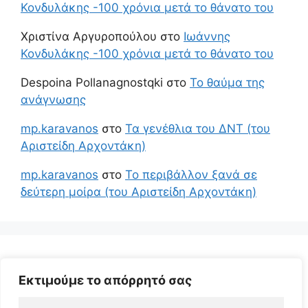
Κονδυλάκης -100 χρόνια μετά το θάνατο του
Χριστίνα Αργυροπούλου
στο
Ιωάννης
Κονδυλάκης -100 χρόνια μετά το θάνατο του
Despoina Pollanagnostqki
στο
Το θαύμα της
ανάγνωσης
mp.karavanos
στο
Τα γενέθλια του ΔΝΤ (του
Αριστείδη Αρχοντάκη)
mp.karavanos
στο
Το περιβάλλον ξανά σε
δεύτερη μοίρα (του Αριστείδη Αρχοντάκη)
Εκτιμούμε το απόρρητό σας