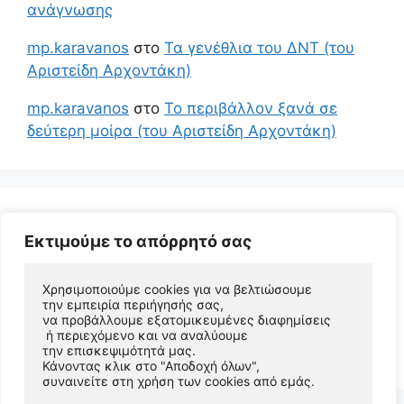
ανάγνωσης
mp.karavanos
στο
Τα γενέθλια του ΔΝΤ (του
Αριστείδη Αρχοντάκη)
mp.karavanos
στο
Το περιβάλλον ξανά σε
δεύτερη μοίρα (του Αριστείδη Αρχοντάκη)
Εκτιμούμε το απόρρητό σας
Χρησιμοποιούμε cookies για να βελτιώσουμε 
την εμπειρία περιήγησής σας, 
να προβάλλουμε εξατομικευμένες διαφημίσεις
 ή περιεχόμενο και να αναλύουμε 
© 2026 Αριστείδης Αρχοντάκης Φυσικός Συγγραφέας
την επισκεψιμότητά μας. 
• Φτιαγμένο με
GeneratePress
Κάνοντας κλικ στο "Αποδοχή όλων", 
συναινείτε στη χρήση των cookies από εμάς.