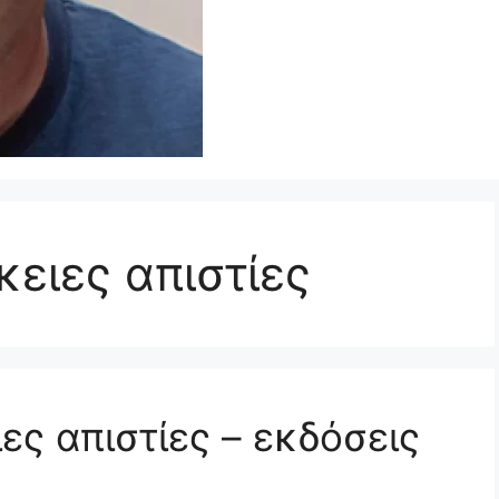
ικειες απιστίες
ίες απιστίες – εκδόσεις