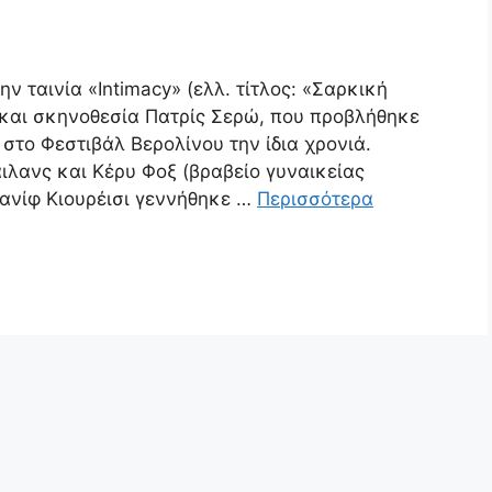
ν ταινία «Intimacy» (ελλ. τίτλος: «Σαρκική
ι και σκηνοθεσία Πατρίς Σερώ, που προβλήθηκε
 στο Φεστιβάλ Βερολίνου την ίδια χρονιά.
λανς και Κέρυ Φοξ (βραβείο γυναικείας
Xανίφ Kιουρέισι γεννήθηκε …
Περισσότερα