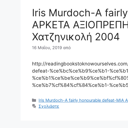
Iris Murdoch-A fair
ΑΡΚΕΤΑ ΑΞΙΟΠΡΕΠΗ
Χατζηνικολή 2004
16 Μαΐου, 2019
από
http://readingbookstoknowourselves.com/
defeat-%ce%bc%ce%b9%ce%b1-%ce%b
%ce%b1%ce%be%ce%b9%ce%bf%cf%80
%ce%b7%cf%84%cf%84%ce%b1-%ce%b
Κατηγορίες
Iris Murdoch-A fairly honourable defeat-Μ
Σχολιάστε