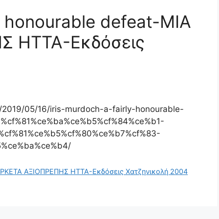
ly honourable defeat-ΜΙΑ
Σ ΗΤΤΑ-Εκδόσεις
2019/05/16/iris-murdoch-a-fairly-honourable-
1%cf%81%ce%ba%ce%b5%cf%84%ce%b1-
%cf%81%ce%b5%cf%80%ce%b7%cf%83-
5%ce%ba%ce%b4/
ΙΑ ΑΡΚΕΤΑ ΑΞΙΟΠΡΕΠΗΣ ΗΤΤΑ-Εκδόσεις Χατζηνικολή 2004