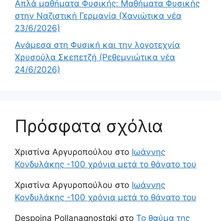
Απλά μαθήματα Φυσικής: Μαθήματα Φυσικής
στην Ναζιστική Γερμανία (Χανιώτικα νέα
23/6/2026)
Ανάμεσα στη Φυσική και την λογοτεχνία
Χρυσούλα Σκεπετζή (Ρεθεμνιώτικα νέα
24/6/2026)
Πρόσφατα σχόλια
Χριστίνα Αργυροπούλου
στο
Ιωάννης
Κονδυλάκης -100 χρόνια μετά το θάνατο του
Χριστίνα Αργυροπούλου
στο
Ιωάννης
Κονδυλάκης -100 χρόνια μετά το θάνατο του
Despoina Pollanagnostqki
στο
Το θαύμα της