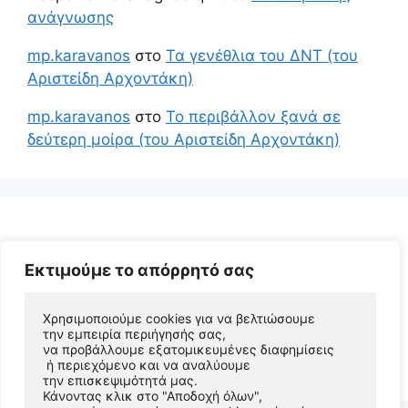
ανάγνωσης
mp.karavanos
στο
Τα γενέθλια του ΔΝΤ (του
Αριστείδη Αρχοντάκη)
mp.karavanos
στο
Το περιβάλλον ξανά σε
δεύτερη μοίρα (του Αριστείδη Αρχοντάκη)
Εκτιμούμε το απόρρητό σας
Χρησιμοποιούμε cookies για να βελτιώσουμε 
την εμπειρία περιήγησής σας, 
να προβάλλουμε εξατομικευμένες διαφημίσεις
© 2026 Αριστείδης Αρχοντάκης Φυσικός Συγγραφέας
 ή περιεχόμενο και να αναλύουμε 
• Φτιαγμένο με
GeneratePress
την επισκεψιμότητά μας. 
Κάνοντας κλικ στο "Αποδοχή όλων", 