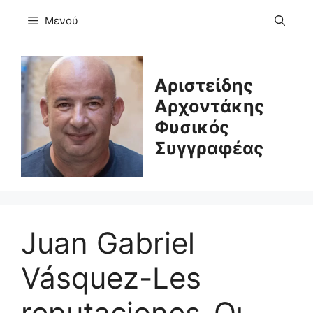
Μετάβαση
Μενού
σε
περιεχόμενο
Αριστείδης
Αρχοντάκης
Φυσικός
Συγγραφέας
Juan Gabriel
Vásquez-Les
reputaciones-Οι