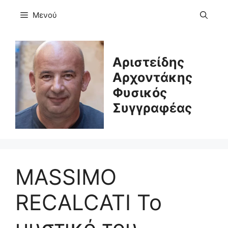
Μετάβαση
Μενού
σε
περιεχόμενο
Αριστείδης
Αρχοντάκης
Φυσικός
Συγγραφέας
MASSIMO
RECALCATI Το
μυστικό του