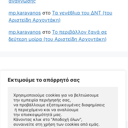
ανάγνωσης
mp.karavanos
στο
Τα γενέθλια του ΔΝΤ (του
Αριστείδη Αρχοντάκη)
mp.karavanos
στο
Το περιβάλλον ξανά σε
δεύτερη μοίρα (του Αριστείδη Αρχοντάκη)
Εκτιμούμε το απόρρητό σας
Χρησιμοποιούμε cookies για να βελτιώσουμε 
την εμπειρία περιήγησής σας, 
να προβάλλουμε εξατομικευμένες διαφημίσεις
© 2026 Αριστείδης Αρχοντάκης Φυσικός Συγγραφέας
 ή περιεχόμενο και να αναλύουμε 
• Φτιαγμένο με
GeneratePress
την επισκεψιμότητά μας. 
Κάνοντας κλικ στο "Αποδοχή όλων", 
συναινείτε στη χρήση των cookies από εμάς.