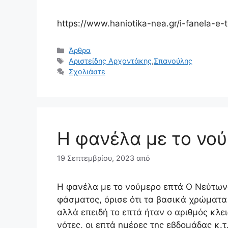
https://www.haniotika-nea.gr/i-fanela-e-
Κατηγορίες
Άρθρα
Ετικέτες
Αριστείδης Αρχοντάκης
,
Σπανούλης
Σχολιάστε
Η φανέλα με το νο
19 Σεπτεμβρίου, 2023
από
Η φανέλα με το νούμερο επτά Ο Νεύτωνα
φάσματος, όρισε ότι τα βασικά χρώματα 
αλλά επειδή το επτά ήταν ο αριθμός κλει
νότες, οι επτά ημέρες της εβδομάδας κ.τ