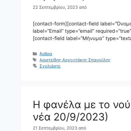
22 Σεπτεμβρίου, 2023
από
[contact-form][contact-field label=”Όνομα
label=”Email” type=”email” required=”true” 
[contact-field label=”Μήνυμα” type=”texta
Κατηγορίες
Άρθρα
Ετικέτες
Αριστείδης Αρχοντάκης
,
Σπανούλης
Σχολιάστε
Η φανέλα με το νού
νέα 20/9/2023)
21 Σεπτεμβρίου, 2023
από