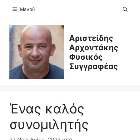
Μετάβαση
Μενού
σε
περιεχόμενο
Αριστείδης
Αρχοντάκης
Φυσικός
Συγγραφέας
Ένας καλός
συνομιλητής
27 Νοεμβρίου, 2022
από