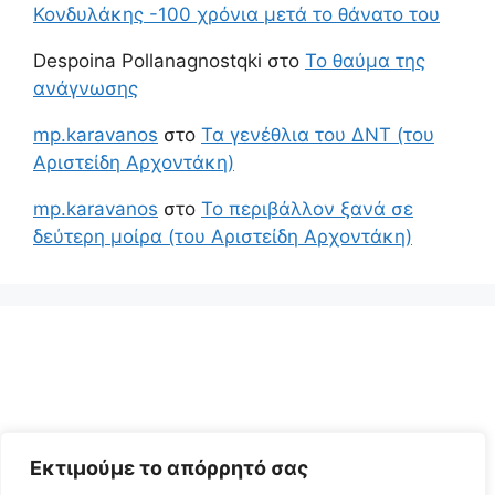
Κονδυλάκης -100 χρόνια μετά το θάνατο του
Despoina Pollanagnostqki
στο
Το θαύμα της
ανάγνωσης
mp.karavanos
στο
Τα γενέθλια του ΔΝΤ (του
Αριστείδη Αρχοντάκη)
mp.karavanos
στο
Το περιβάλλον ξανά σε
δεύτερη μοίρα (του Αριστείδη Αρχοντάκη)
Εκτιμούμε το απόρρητό σας
© 2026 Αριστείδης Αρχοντάκης Φυσικός Συγγραφέας