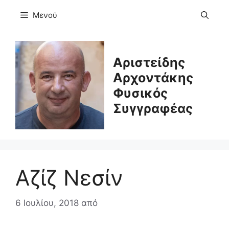
Μετάβαση
Μενού
σε
περιεχόμενο
Αριστείδης
Αρχοντάκης
Φυσικός
Συγγραφέας
Αζίζ Νεσίν
6 Ιουλίου, 2018
από