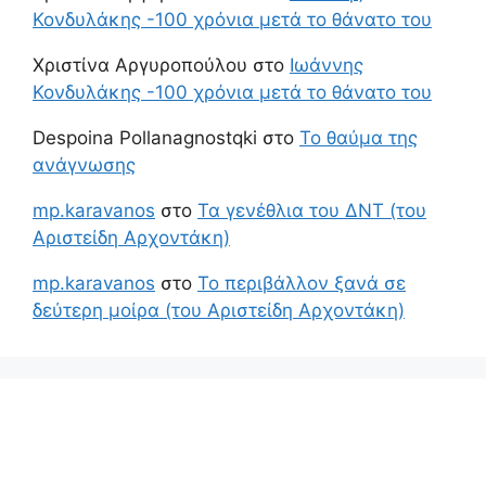
Κονδυλάκης -100 χρόνια μετά το θάνατο του
Χριστίνα Αργυροπούλου
στο
Ιωάννης
Κονδυλάκης -100 χρόνια μετά το θάνατο του
Despoina Pollanagnostqki
στο
Το θαύμα της
ανάγνωσης
mp.karavanos
στο
Τα γενέθλια του ΔΝΤ (του
Αριστείδη Αρχοντάκη)
mp.karavanos
στο
Το περιβάλλον ξανά σε
δεύτερη μοίρα (του Αριστείδη Αρχοντάκη)