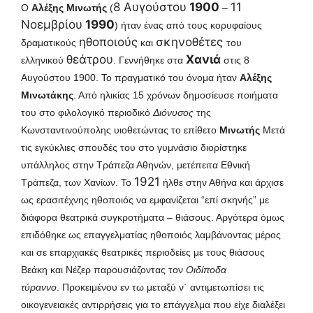
8 Αυγούστου
1900
11
Ο
Αλέξης Μινωτής
(
–
Νοεμβρίου
1990
) ήταν ένας από τους κορυφαίους
ηθοποιούς
σκηνοθέτες
δραματικούς
και
του
θεάτρου
Χανιά
ελληνικού
.
Γεννήθηκε στα
στις 8
Αυγούστου 1900. Το πραγματικό του όνομα ήταν
Αλέξης
Μινωτάκης
. Από ηλικίας 15 χρόνων δημοσίευσε ποιήματα
του στο φιλολογικό περιοδικό
Διόνυσος
της
Κωνσταντινούπολης υιοθετώντας το επίθετο
Μινωτής
Μετά
τις εγκύκλιες σπουδές του στο γυμνάσιο διορίστηκε
υπάλληλος στην Τράπεζα Αθηνών, μετέπειτα Εθνική
1921
Τράπεζα, των Χανίων.
Το
ήλθε στην Αθήνα και άρχισε
ως ερασιτέχνης ηθοποιός να εμφανίζεται “επί σκηνής” με
διάφορα θεατρικά συγκροτήματα – θιάσους. Αργότερα όμως
επιδόθηκε ως επαγγελματίας ηθοποιός λαμβάνοντας μέρος
και σε επαρχιακές θεατρικές περιοδείες με τους θιάσους
Βεάκη και Νέζερ παρουσιάζοντας τον
Οιδίποδα
τύραννο
.
Προκειμένου εν τω μεταξύ ν΄ αντιμετωπίσει τις
οικογενειακές αντιρρήσεις για το επάγγελμα που είχε διαλέξει