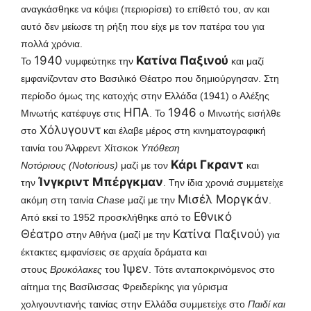
αναγκάσθηκε να κόψει (περιορίσει) το επίθετό του, αν και
αυτό δεν μείωσε τη ρήξη που είχε με τον πατέρα του για
πολλά χρόνια.
1940
Κατίνα Παξινού
Το
νυμφεύτηκε την
και μαζί
εμφανίζονταν στο Βασιλικό Θέατρο που δημιούργησαν. Στη
περίοδο όμως της κατοχής στην Ελλάδα (1941) ο Αλέξης
ΗΠΑ
1946
Μινωτής κατέφυγε στις
. Το
ο Μινωτής εισήλθε
Χόλυγουντ
στο
και έλαβε μέρος στη κινηματογραφική
ταινία του Άλφρεντ Χίτσκοκ
Υπόθεση
Κάρι
Γκραντ
Νοτόριους (Notorious)
μαζί με τον
και
Ίνγκριντ Μπέργκμαν
την
. Την ίδια χρονιά συμμετείχε
Μισέλ Μοργκάν
ακόμη στη ταινία
Chase
μαζί με την
.
Εθνικό
Από εκεί το 1952 προσκλήθηκε από το
Θέατρο
Κατίνα Παξινού
στην Αθήνα (μαζί με την
) για
έκτακτες εμφανίσεις σε αρχαία δράματα και
Ίψεν
στους
Βρυκόλακες
του
. Τότε ανταποκρινόμενος στο
αίτημα της Βασίλισσας Φρειδερίκης για γύρισμα
χολιγουντιανής ταινίας στην Ελλάδα συμμετείχε στο
Παιδί και