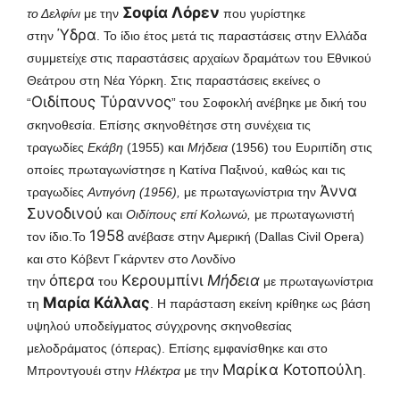
Σοφία Λόρεν
το Δελφίνι
με την
που γυρίστηκε
Ύδρα
στην
. Το ίδιο έτος μετά τις παραστάσεις στην Ελλάδα
συμμετείχε στις παραστάσεις αρχαίων δραμάτων του Εθνικού
Θεάτρου στη Νέα Υόρκη. Στις παραστάσεις εκείνες ο
Οιδίπους Τύραννος
“
” του Σοφοκλή ανέβηκε με δική του
σκηνοθεσία. Επίσης σκηνοθέτησε στη συνέχεια τις
τραγωδίες
Εκάβη
(1955) και
Μήδεια
(1956) του Ευριπίδη στις
οποίες πρωταγωνίστησε η Κατίνα Παξινού, καθώς και τις
Άννα
τραγωδίες
Αντιγόνη (1956),
με πρωταγωνίστρια την
Συνοδινού
και
Οιδίπους επί Κολωνώ,
με πρωταγωνιστή
1958
τον ίδιο.
Το
ανέβασε στην Αμερική (Dallas Civil Opera)
και στο Κόβεντ Γκάρντεν στο Λονδίνο
όπερα
Κερουμπίνι
Μήδεια
την
του
με πρωταγωνίστρια
Μαρία Κάλλας
τη
. Η παράσταση εκείνη κρίθηκε ως βάση
υψηλού υποδείγματος σύγχρονης σκηνοθεσίας
μελοδράματος (όπερας). Επίσης εμφανίσθηκε και στο
Μαρίκα Κοτοπούλη
Μπροντγουέι στην
Ηλέκτρα
με την
.