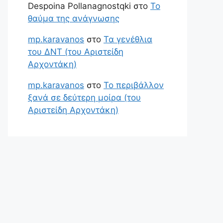
Despoina Pollanagnostqki
στο
Το
θαύμα της ανάγνωσης
mp.karavanos
στο
Τα γενέθλια
του ΔΝΤ (του Αριστείδη
Αρχοντάκη)
mp.karavanos
στο
Το περιβάλλον
ξανά σε δεύτερη μοίρα (του
Αριστείδη Αρχοντάκη)