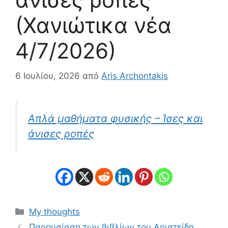
(Χανιώτικα νέα
4/7/2026)
6 Ιουλίου, 2026
από
Aris Archontakis
Απλά μαθήματα φυσικής – Ίσες και
άνισες ροπές
Κατηγορίες
My thoughts
Παρουσίαση των βιβλίων του Αριστείδη