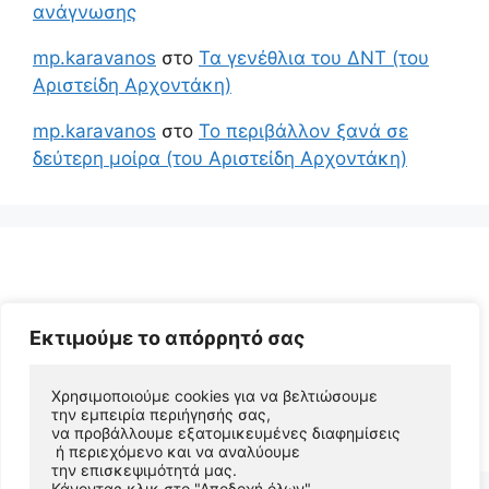
ανάγνωσης
mp.karavanos
στο
Τα γενέθλια του ΔΝΤ (του
Αριστείδη Αρχοντάκη)
mp.karavanos
στο
Το περιβάλλον ξανά σε
δεύτερη μοίρα (του Αριστείδη Αρχοντάκη)
Εκτιμούμε το απόρρητό σας
Χρησιμοποιούμε cookies για να βελτιώσουμε 
© 2026 Αριστείδης Αρχοντάκης Φυσικός Συγγραφέας
την εμπειρία περιήγησής σας, 
να προβάλλουμε εξατομικευμένες διαφημίσεις
• Φτιαγμένο με
GeneratePress
 ή περιεχόμενο και να αναλύουμε 
την επισκεψιμότητά μας. 
Κάνοντας κλικ στο "Αποδοχή όλων", 