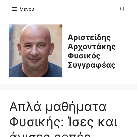
Μετάβαση
Μενού
σε
περιεχόμενο
Αριστείδης
Αρχοντάκης
Φυσικός
Συγγραφέας
Απλά μαθήματα
Φυσικής: Ίσες και
άνισες ροπές