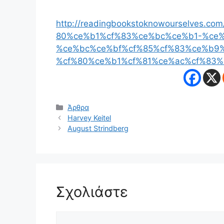
http://readingbookstoknowourselves.
80%ce%b1%cf%83%ce%bc%ce%b1-%ce%
%ce%bc%ce%bf%cf%85%cf%83%ce%b9
%cf%80%ce%b1%cf%81%ce%ac%cf%83%
Κατηγορίες
Άρθρα
Harvey Keitel
August Strindberg
Σχολιάστε
Σχόλιο