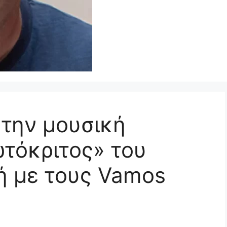
την μουσική
τόκριτος» του
 με τους Vamos