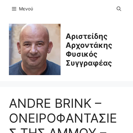
Μετάβαση
Μενού
σε
περιεχόμενο
Αριστείδης
Αρχοντάκης
Φυσικός
Συγγραφέας
ΑNDRE BRINK –
ΟΝΕΙΡΟΦΑΝΤΑΣΙΕ
Σ ΤΗΣ ΑΜΜΟΥ –