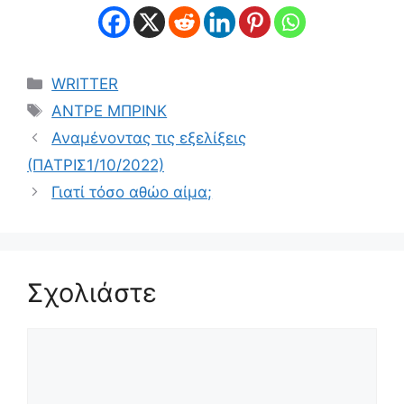
Κατηγορίες
WRITTER
Ετικέτες
ΑΝΤΡΕ ΜΠΡΙΝΚ
Αναμένοντας τις εξελίξεις
(ΠΑΤΡΙΣ1/10/2022)
Γιατί τόσο αθώο αίμα;
Σχολιάστε
Σχόλιο