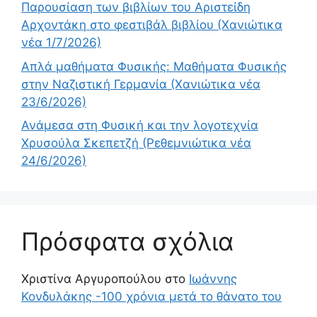
Παρουσίαση των βιβλίων του Αριστείδη
Αρχοντάκη στο φεστιβάλ βιβλίου (Χανιώτικα
νέα 1/7/2026)
Απλά μαθήματα Φυσικής: Μαθήματα Φυσικής
στην Ναζιστική Γερμανία (Χανιώτικα νέα
23/6/2026)
Ανάμεσα στη Φυσική και την λογοτεχνία
Χρυσούλα Σκεπετζή (Ρεθεμνιώτικα νέα
24/6/2026)
Πρόσφατα σχόλια
Χριστίνα Αργυροπούλου
στο
Ιωάννης
Κονδυλάκης -100 χρόνια μετά το θάνατο του