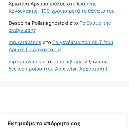
Χριστίνα Αργυροπούλου
στο
Ιωάννης
Κονδυλάκης -100 χρόνια μετά το θάνατο του
Despoina Pollanagnostqki
στο
Το θαύμα της
ανάγνωσης
mp.karavanos
στο
Τα γενέθλια του ΔΝΤ (του
Αριστείδη Αρχοντάκη)
mp.karavanos
στο
Το περιβάλλον ξανά σε
δεύτερη μοίρα (του Αριστείδη Αρχοντάκη)
Εκτιμούμε το απόρρητό σας