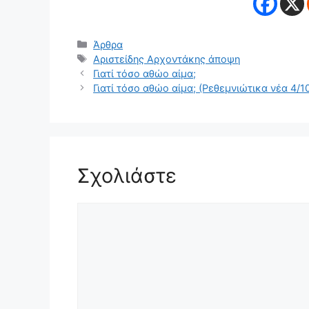
Κατηγορίες
Άρθρα
Ετικέτες
Αριστείδης Αρχοντάκης άποψη
Γιατί τόσο αθώο αίμα;
Γιατί τόσο αθώο αίμα; (Ρεθεμνιώτικα νέα 4/1
Σχολιάστε
Σχόλιο