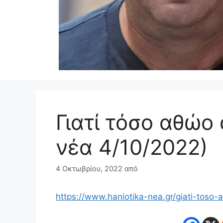
Γιατί τόσο αθώο 
νέα 4/10/2022)
4 Οκτωβρίου, 2022
από
https://www.haniotika-nea.gr/giati-toso-