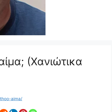
αίμα; (Χανιώτικα
athoo-aima/