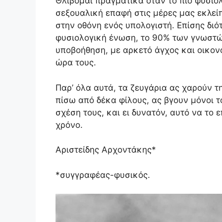
Θλίβομαι πραγματικά όταν το πιο φυσιο
σεξουαλική επαφή στις μέρες μας εκλείπ
στην οθόνη ενός υπολογιστή. Επίσης διό
φυσιολογική ένωση, το 90% των γνωστώ
υποβοήθηση, με αρκετό άγχος και οικονο
ώρα τους.
Παρ’ όλα αυτά, τα ζευγάρια ας χαρούν τ
πίσω από δέκα φίλους, ας βγουν μόνοι 
σχέση τους, και ει δυνατόν, αυτό να τ
χρόνο.
Αριστείδης Αρχοντάκης*
*συγγραφέας-φυσικός.