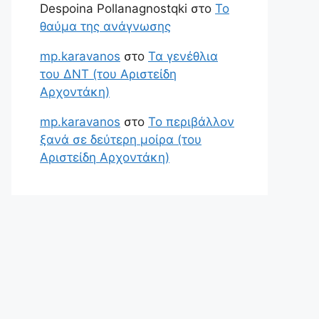
Despoina Pollanagnostqki
στο
Το
θαύμα της ανάγνωσης
mp.karavanos
στο
Τα γενέθλια
του ΔΝΤ (του Αριστείδη
Αρχοντάκη)
mp.karavanos
στο
Το περιβάλλον
ξανά σε δεύτερη μοίρα (του
Αριστείδη Αρχοντάκη)