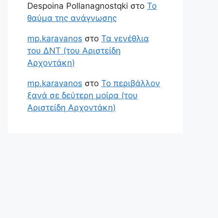
Despoina Pollanagnostqki
στο
Το
θαύμα της ανάγνωσης
mp.karavanos
στο
Τα γενέθλια
του ΔΝΤ (του Αριστείδη
Αρχοντάκη)
mp.karavanos
στο
Το περιβάλλον
ξανά σε δεύτερη μοίρα (του
Αριστείδη Αρχοντάκη)