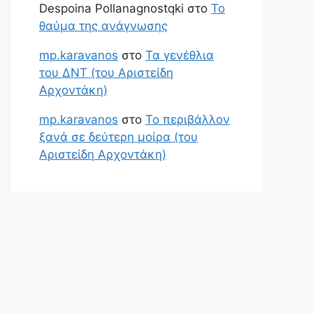
Despoina Pollanagnostqki
στο
Το
θαύμα της ανάγνωσης
mp.karavanos
στο
Τα γενέθλια
του ΔΝΤ (του Αριστείδη
Αρχοντάκη)
mp.karavanos
στο
Το περιβάλλον
ξανά σε δεύτερη μοίρα (του
Αριστείδη Αρχοντάκη)