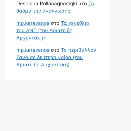
Despoina Pollanagnostqki
στο
Το
θαύμα της ανάγνωσης
mp.karavanos
στο
Τα γενέθλια
του ΔΝΤ (του Αριστείδη
Αρχοντάκη)
mp.karavanos
στο
Το περιβάλλον
ξανά σε δεύτερη μοίρα (του
Αριστείδη Αρχοντάκη)