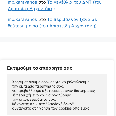
mp.karavanos
στο
Τα γενέθλια του ΔΝΤ (του
Αριστείδη Αρχοντάκη)
mp.karavanos
στο
Το περιβάλλον ξανά σε
δεύτερη μοίρα (του Αριστείδη Αρχοντάκη)
Εκτιμούμε το απόρρητό σας
Χρησιμοποιούμε cookies για να βελτιώσουμε 
© 2026 Αριστείδης Αρχοντάκης Φυσικός Συγγραφέας
την εμπειρία περιήγησής σας, 
να προβάλλουμε εξατομικευμένες διαφημίσεις
• Φτιαγμένο με
GeneratePress
 ή περιεχόμενο και να αναλύουμε 
την επισκεψιμότητά μας. 
Κάνοντας κλικ στο "Αποδοχή όλων", 
συναινείτε στη χρήση των cookies από εμάς.