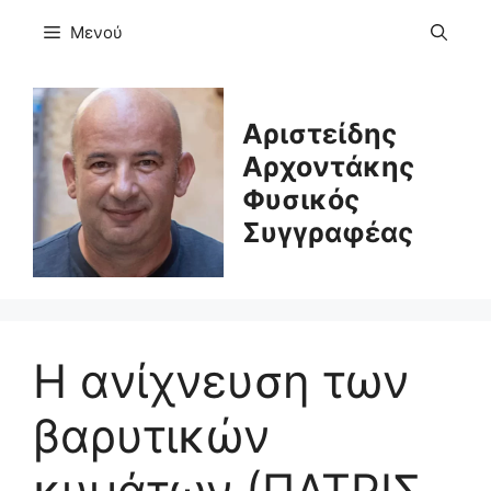
Μετάβαση
Μενού
σε
περιεχόμενο
Αριστείδης
Αρχοντάκης
Φυσικός
Συγγραφέας
Η ανίχνευση των
βαρυτικών
κυμάτων (ΠΑΤΡΙΣ