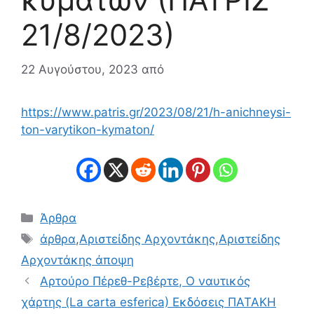
21/8/2023)
22 Αυγούστου, 2023
από
https://www.patris.gr/2023/08/21/h-anichneysi-
ton-varytikon-kymaton/
Κατηγορίες
Άρθρα
Ετικέτες
άρθρα
,
Αριστείδης Αρχοντάκης
,
Αριστείδης
Αρχοντάκης άποψη
Αρτούρο Πέρεθ-Ρεβέρτε, Ο ναυτικός
χάρτης (La carta esferica) Εκδόσεις ΠΑΤΑΚΗ