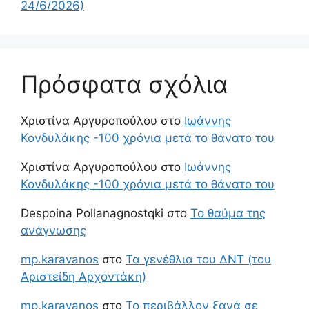
24/6/2026)
Πρόσφατα σχόλια
Χριστίνα Αργυροπούλου
στο
Ιωάννης
Κονδυλάκης -100 χρόνια μετά το θάνατο του
Χριστίνα Αργυροπούλου
στο
Ιωάννης
Κονδυλάκης -100 χρόνια μετά το θάνατο του
Despoina Pollanagnostqki
στο
Το θαύμα της
ανάγνωσης
mp.karavanos
στο
Τα γενέθλια του ΔΝΤ (του
Αριστείδη Αρχοντάκη)
mp.karavanos
στο
Το περιβάλλον ξανά σε