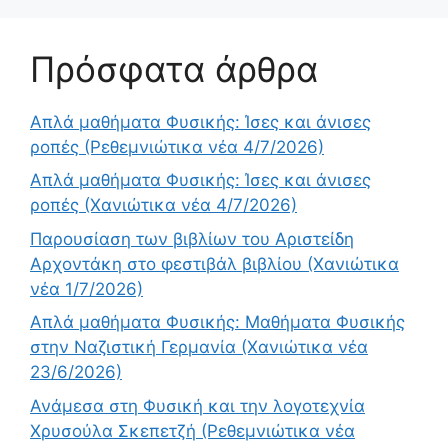
Πρόσφατα άρθρα
Απλά μαθήματα Φυσικής: Ίσες και άνισες
ροπές (Ρεθεμνιώτικα νέα 4/7/2026)
Απλά μαθήματα Φυσικής: Ίσες και άνισες
ροπές (Χανιώτικα νέα 4/7/2026)
Παρουσίαση των βιβλίων του Αριστείδη
Αρχοντάκη στο φεστιβάλ βιβλίου (Χανιώτικα
νέα 1/7/2026)
Απλά μαθήματα Φυσικής: Μαθήματα Φυσικής
στην Ναζιστική Γερμανία (Χανιώτικα νέα
23/6/2026)
Ανάμεσα στη Φυσική και την λογοτεχνία
Χρυσούλα Σκεπετζή (Ρεθεμνιώτικα νέα