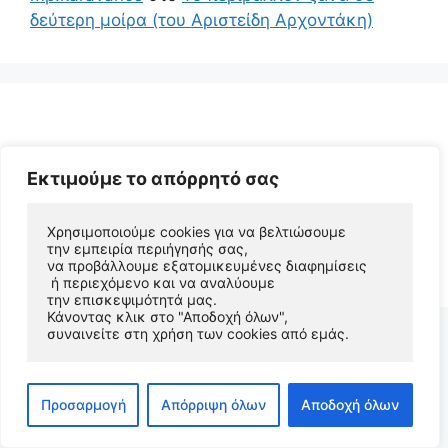
δεύτερη μοίρα (του Αριστείδη Αρχοντάκη)
Εκτιμούμε το απόρρητό σας
Χρησιμοποιούμε cookies για να βελτιώσουμε 
την εμπειρία περιήγησής σας, 
© 2026 Αριστείδης Αρχοντάκης Φυσικός Συγγραφέας
να προβάλλουμε εξατομικευμένες διαφημίσεις
• Φτιαγμένο με
GeneratePress
 ή περιεχόμενο και να αναλύουμε 
την επισκεψιμότητά μας. 
Κάνοντας κλικ στο "Αποδοχή όλων", 
συναινείτε στη χρήση των cookies από εμάς.
Προσαρμογή
Απόρριψη όλων
Αποδοχή όλων