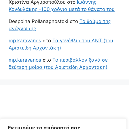
Χριστίνα Αργυροπούλου
στο
Ιωάννης
Κονδυλάκης -100 χρόνια μετά το θάνατο του
Despoina Pollanagnostqki
στο
Το θαύμα της
ανάγνωσης
mp.karavanos
στο
Τα γενέθλια του ΔΝΤ (του
Αριστείδη Αρχοντάκη)
mp.karavanos
στο
Το περιβάλλον ξανά σε
δεύτερη μοίρα (του Αριστείδη Αρχοντάκη)
Εκτιμούμε το απόρρητό σας