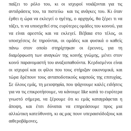
παίζει το ρόλο του, κι οι ισχυροί νοιάζονται για τις
αντιδράσεις του, τα πιστεύω και τις ανάγκες του. Κι όταν
έρθει η ώρα να εκλεγεί ο ηγέτης, ο αρχηγός, θα ξέρει τι να
τάξει, τι να υποσχεθεί στις ευρύτερες ομάδες του κοινού, για
να είναι αρεστός και να εκλεγεί. Βέβαια στο τέλος, οι
υποσχέσεις δε τηρούνται, οι ομάδες και φυσικά ο καθείς
πάνω στον οποίο στηρίχτηκαν οι έρευνες, για τη
διαμόρφωση των αναγκών της κοινής γνώμης, μένει στον
κοινό παρανομαστή του αναξιοπαθούντα. Κερδισμένοι είναι
οι ισχυροί και οι φίλοι που τους στήριξαν οικονομικά, και
τώρα δρέπουν τους ανταποδοτικούς καρπούς της επιτυχίας.
Σε όλους εμάς, τη μειοψηφία, που ψάχνουμε καλές ειδήσεις
για να τις επικροτήσουμε, να κάνουμε
like
κατά το ευρύτερα
γνωστό σήμερα, να ξέρουμε ότι κι εμάς καταγράφεται η
άποψη, και έτσι δύναται να επηρεάσουμε προς μια
αλλιώτικη κατεύθυνση, κι ας μας πουν υπεραισιόδοξους και
αιθεροβάμονες.