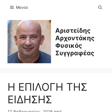
Μετάβαση
Μενού
σε
περιεχόμενο
Αριστείδης
Αρχοντάκης
Φυσικός
Συγγραφέας
Η ΕΠΙΛΟΓΗ ΤΗΣ
ΕΙΔΗΣΗΣ
17 Φεβρουαρίου, 2018
από