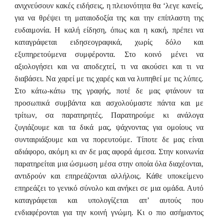
ανιχνεύσουν κακές ειδήσεις, η πλειονότητα θα ‘λεγε κανείς,
για να θρέψει τη ματαιοδοξία της και την επίπλαστη της
ευδαιμονία. Η καλή είδηση, όπως και η κακή, πρέπει να
καταγράφεται ειδησεογραφικά, χωρίς δόλο και
εξυπηρετούμενα συμφέροντα. Στο κοινό μένει να
αξιολογήσει και να αποδεχτεί, τι να ακούσει και τι να
διαβάσει. Να χαρεί με τις χαρές και να λυπηθεί με τις λύπες.
Στο κάτω-κάτω της γραφής, ποτέ δε μας φτάνουν τα
προσωπικά συμβάντα και ασχολούμαστε πάντα και με
τρίτων, σα παρατηρητές. Παρατηρούμε κι ανάλογα
ζυγιάζουμε και τα δικά μας, ψάχνοντας για ομοίους να
συνταιριάξουμε και να πορευτούμε. Τίποτε δε μας είναι
αδιάφορο, ακόμη κι αν δε μας αφορά άμεσα. Στην κοινωνία
παρατηρείται μια ώσμωση μέσα στην οποία όλα διαχέονται,
αντιδρούν και επηρεάζονται αλλήλοις. Κάθε υποκείμενο
επηρεάζει το γενικό σύνολο και ανήκει σε μια ομάδα. Αυτό
καταγράφεται και υπολογίζεται απ’ αυτούς που
ενδιαφέρονται για την κοινή γνώμη. Κι ο πιο ασήμαντος