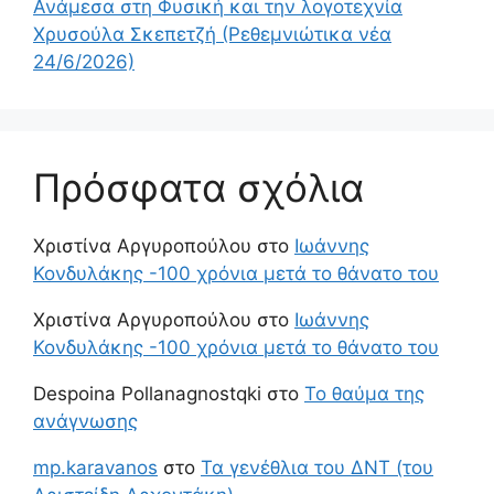
Ανάμεσα στη Φυσική και την λογοτεχνία
Χρυσούλα Σκεπετζή (Ρεθεμνιώτικα νέα
24/6/2026)
Πρόσφατα σχόλια
Χριστίνα Αργυροπούλου
στο
Ιωάννης
Κονδυλάκης -100 χρόνια μετά το θάνατο του
Χριστίνα Αργυροπούλου
στο
Ιωάννης
Κονδυλάκης -100 χρόνια μετά το θάνατο του
Despoina Pollanagnostqki
στο
Το θαύμα της
ανάγνωσης
mp.karavanos
στο
Τα γενέθλια του ΔΝΤ (του