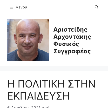
Μετάβαση
Μενού
σε
περιεχόμενο
Αριστείδης
Αρχοντάκης
Φυσικός
Συγγραφέας
Η ΠΟΛΙΤΙΚΗ ΣΤΗΝ
ΕΚΠΑΙΔΕΥΣΗ
6 Απριλίου, 2021
από