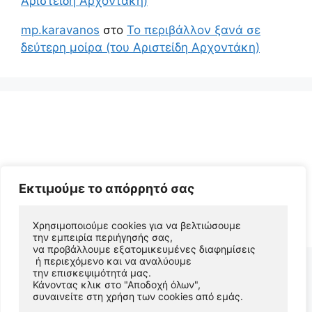
Αριστείδη Αρχοντάκη)
mp.karavanos
στο
Το περιβάλλον ξανά σε
δεύτερη μοίρα (του Αριστείδη Αρχοντάκη)
Εκτιμούμε το απόρρητό σας
© 2026 Αριστείδης Αρχοντάκης Φυσικός Συγγραφέας
• Φτιαγμένο με
GeneratePress
Χρησιμοποιούμε cookies για να βελτιώσουμε 
την εμπειρία περιήγησής σας, 
να προβάλλουμε εξατομικευμένες διαφημίσεις
 ή περιεχόμενο και να αναλύουμε 
την επισκεψιμότητά μας. 
Κάνοντας κλικ στο "Αποδοχή όλων", 
συναινείτε στη χρήση των cookies από εμάς.