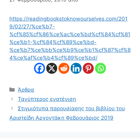
https://readingbookstoknowourselves.com/201
9/02/27/%ce%b7-
%cf%85%cf%86%ce%ac%ce%bd%cf%84%cf%81
%ce%b1-%cf%84%cf%89%ce%bd-
%ce%b7%ce%bb%ce%b9%ce%b1%cf%87%cf%8
4%ce%af%ce%b4%cf%89%ce%bd/
Κατηγορίες
Άρθρα
Τανύπτερος ενατένιση
Στιγμιότυπα παρουσίασης του βιβλίου του
Αριστείδη Αρχοντάκη Φεβρουάριος 2019