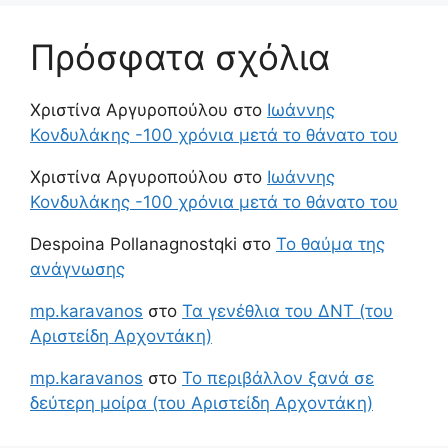
Πρόσφατα σχόλια
Χριστίνα Αργυροπούλου
στο
Ιωάννης
Κονδυλάκης -100 χρόνια μετά το θάνατο του
Χριστίνα Αργυροπούλου
στο
Ιωάννης
Κονδυλάκης -100 χρόνια μετά το θάνατο του
Despoina Pollanagnostqki
στο
Το θαύμα της
ανάγνωσης
mp.karavanos
στο
Τα γενέθλια του ΔΝΤ (του
Αριστείδη Αρχοντάκη)
mp.karavanos
στο
Το περιβάλλον ξανά σε
δεύτερη μοίρα (του Αριστείδη Αρχοντάκη)