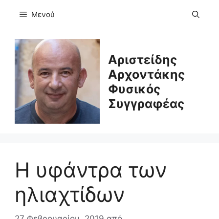
Μετάβαση
Μενού
σε
περιεχόμενο
Αριστείδης
Αρχοντάκης
Φυσικός
Συγγραφέας
Η υφάντρα των
ηλιαχτίδων
27 Φεβρουαρίου, 2019
από