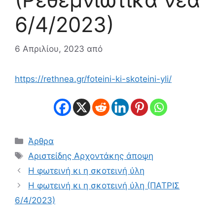
6/4/2023)
6 Απριλίου, 2023
από
https://rethnea.gr/foteini-ki-skoteini-yli/
Κατηγορίες
Άρθρα
Ετικέτες
Αριστείδης Αρχοντάκης άποψη
Η φωτεινή κι η σκοτεινή ύλη
Η φωτεινή κι η σκοτεινή ύλη (ΠΑΤΡΙΣ
6/4/2023)