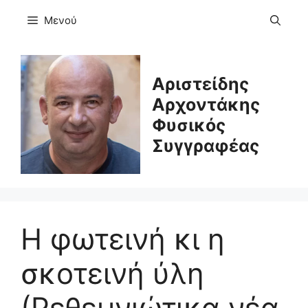
Μετάβαση
Μενού
σε
περιεχόμενο
Αριστείδης
Αρχοντάκης
Φυσικός
Συγγραφέας
Η φωτεινή κι η
σκοτεινή ύλη
(Ρεθεμνιώτικα νέα