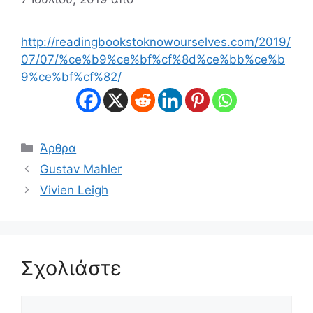
http://readingbookstoknowourselves.com/2019/
07/07/%ce%b9%ce%bf%cf%8d%ce%bb%ce%b
9%ce%bf%cf%82/
Κατηγορίες
Άρθρα
Gustav Mahler
Vivien Leigh
Σχολιάστε
Σχόλιο