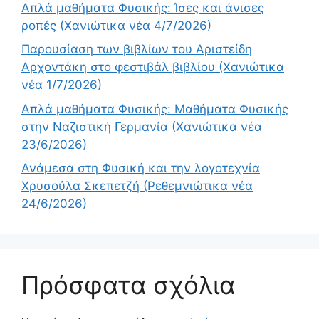
Απλά μαθήματα Φυσικής: Ίσες και άνισες
ροπές (Χανιώτικα νέα 4/7/2026)
Παρουσίαση των βιβλίων του Αριστείδη
Αρχοντάκη στο φεστιβάλ βιβλίου (Χανιώτικα
νέα 1/7/2026)
Απλά μαθήματα Φυσικής: Μαθήματα Φυσικής
στην Ναζιστική Γερμανία (Χανιώτικα νέα
23/6/2026)
Ανάμεσα στη Φυσική και την λογοτεχνία
Χρυσούλα Σκεπετζή (Ρεθεμνιώτικα νέα
24/6/2026)
Πρόσφατα σχόλια