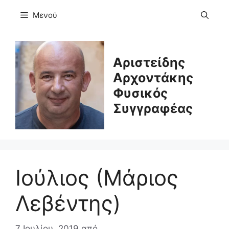
Μετάβαση
Μενού
σε
περιεχόμενο
Αριστείδης
Αρχοντάκης
Φυσικός
Συγγραφέας
Ιούλιος (Μάριος
Λεβέντης)
7 Ιουλίου, 2019
από