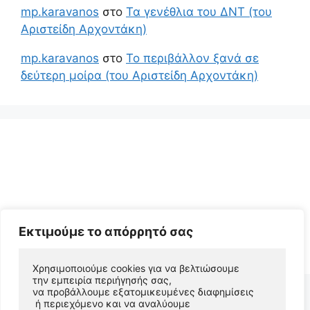
mp.karavanos
στο
Τα γενέθλια του ΔΝΤ (του
Αριστείδη Αρχοντάκη)
mp.karavanos
στο
Το περιβάλλον ξανά σε
δεύτερη μοίρα (του Αριστείδη Αρχοντάκη)
Εκτιμούμε το απόρρητό σας
© 2026 Αριστείδης Αρχοντάκης Φυσικός Συγγραφέας
• Φτιαγμένο με
GeneratePress
Χρησιμοποιούμε cookies για να βελτιώσουμε 
την εμπειρία περιήγησής σας, 
να προβάλλουμε εξατομικευμένες διαφημίσεις
 ή περιεχόμενο και να αναλύουμε 