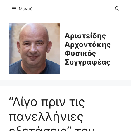
Μετάβαση
Μενού
σε
περιεχόμενο
Αριστείδης
Αρχοντάκης
Φυσικός
Συγγραφέας
“Λίγο πριν τις
πανελλήνιες
εξετάσεις” του