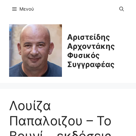
Μετάβαση
Μενού
σε
περιεχόμενο
Αριστείδης
Αρχοντάκης
Φυσικός
Συγγραφέας
Λουίζα
Παπαλοιζου – Το
Βουνί – εκδόσεις