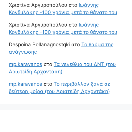
Χριστίνα Αργυροπούλου
στο
Ιωάννης
Κονδυλάκης -100 χρόνια μετά το θάνατο του
Χριστίνα Αργυροπούλου
στο
Ιωάννης
Κονδυλάκης -100 χρόνια μετά το θάνατο του
Despoina Pollanagnostqki
στο
Το θαύμα της
ανάγνωσης
mp.karavanos
στο
Τα γενέθλια του ΔΝΤ (του
Αριστείδη Αρχοντάκη)
mp.karavanos
στο
Το περιβάλλον ξανά σε
δεύτερη μοίρα (του Αριστείδη Αρχοντάκη)