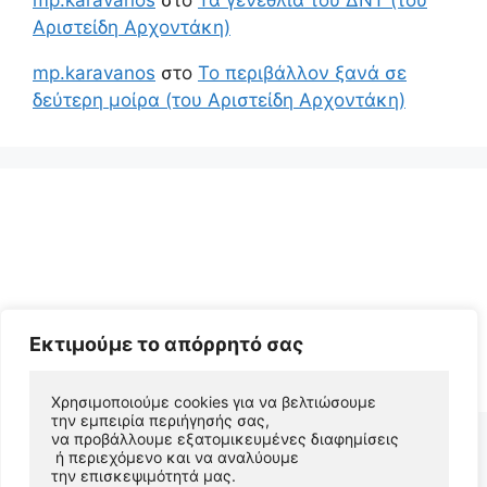
mp.karavanos
στο
Τα γενέθλια του ΔΝΤ (του
Αριστείδη Αρχοντάκη)
mp.karavanos
στο
Το περιβάλλον ξανά σε
δεύτερη μοίρα (του Αριστείδη Αρχοντάκη)
Εκτιμούμε το απόρρητό σας
© 2026 Αριστείδης Αρχοντάκης Φυσικός Συγγραφέας
• Φτιαγμένο με
GeneratePress
Χρησιμοποιούμε cookies για να βελτιώσουμε 
την εμπειρία περιήγησής σας, 
να προβάλλουμε εξατομικευμένες διαφημίσεις
 ή περιεχόμενο και να αναλύουμε 
την επισκεψιμότητά μας. 