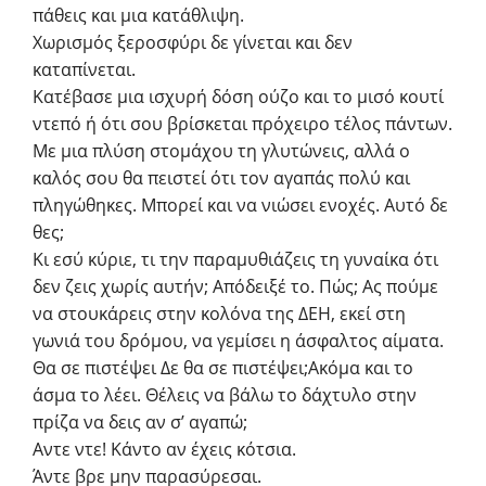
πάθεις και μια κατάθλιψη.
Χωρισμός ξεροσφύρι δε γίνεται και δεν
καταπίνεται.
Κατέβασε μια ισχυρή δόση ούζο και το μισό κουτί
ντεπό ή ότι σου βρίσκεται πρόχειρο τέλος πάντων.
Με μια πλύση στομάχου τη γλυτώνεις, αλλά ο
καλός σου θα πειστεί ότι τον αγαπάς πολύ και
πληγώθηκες. Μπορεί και να νιώσει ενοχές. Αυτό δε
θες;
Κι εσύ κύριε, τι την παραμυθιάζεις τη γυναίκα ότι
δεν ζεις χωρίς αυτήν; Απόδειξέ το. Πώς; Ας πούμε
να στουκάρεις στην κολόνα της ΔΕΗ, εκεί στη
γωνιά του δρόμου, να γεμίσει η άσφαλτος αίματα.
Θα σε πιστέψει Δε θα σε πιστέψει;
Ακόμα και το
άσμα το λέει. Θέλεις να βάλω το δάχτυλο στην
πρίζα να δεις αν σ’ αγαπώ;
Aντε ντε! Κάντο αν έχεις κότσια.
Άντε βρε μην παρασύρεσαι.