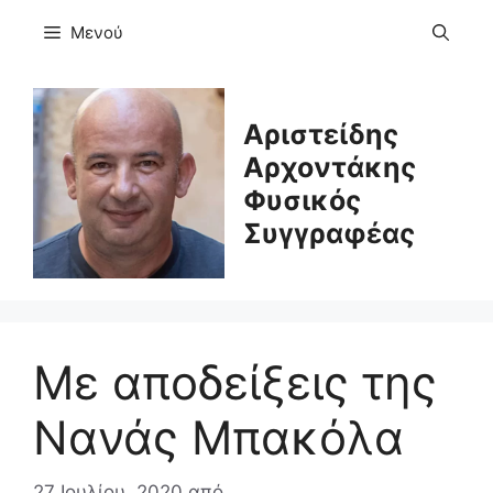
Μετάβαση
Μενού
σε
περιεχόμενο
Αριστείδης
Αρχοντάκης
Φυσικός
Συγγραφέας
Με αποδείξεις της
Νανάς Μπακόλα
27 Ιουλίου, 2020
από