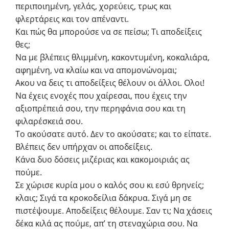
περιποιημένη, γελάς, χορεύεις, τρως και
φλερτάρεις και τον απέναντι.
Και πώς θα μπορούσε να σε πείσω; Τι αποδείξεις
θες;
Να με βλέπεις θλιμμένη, κακοντυμένη, κοκαλιάρα,
αφημένη, να κλαίω και να απομονώνομαι;
Aκου να δεις τι αποδείξεις θέλουν οι άλλοι. Oλοι!
Να έχεις ενοχές που χαίρεσαι, που έχεις την
αξιοπρέπειά σου, την περηφάνια σου και τη
φιλαρέσκειά σου.
Το ακούσατε αυτό. Δεν το ακούσατε; και το είπατε.
Βλέπεις δεν υπήρχαν οι αποδείξεις.
Κάνα δυο δόσεις μιζέριας και κακομοιριάς ας
πούμε.
Σε χώρισε κυρία μου ο καλός σου κι εσύ θρηνείς;
κλαις; Σιγά τα κροκοδείλια δάκρυα. Σιγά μη σε
πιστέψουμε. Αποδείξεις θέλουμε. Σαν τι; Να χάσεις
δέκα κιλά ας πούμε, απ’ τη στεναχώρια σου. Να